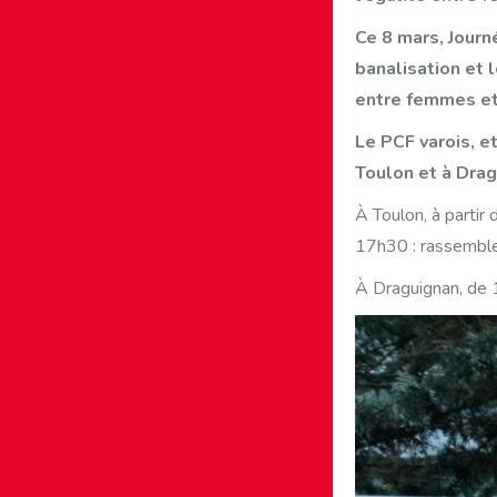
Ce 8 mars, Journ
banalisation et 
entre femmes e
Le PCF varois, e
Toulon et à Drag
À Toulon, à partir
17h30 : rassemble
À Draguignan, de 