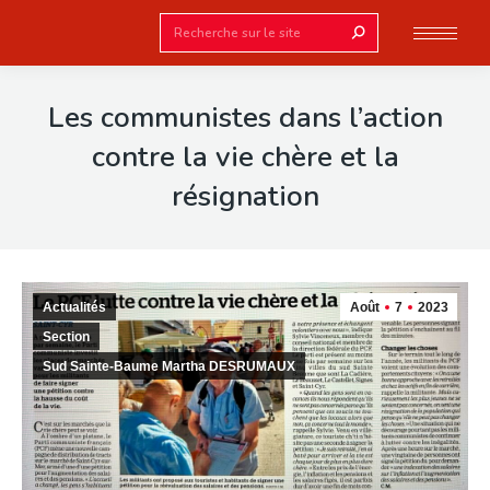
Search:
Les communistes dans l’action
contre la vie chère et la
résignation
Actualités
Août
7
2023
Section
Sud Sainte-Baume Martha DESRUMAUX