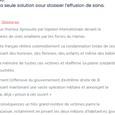
Télécharger
e l’horreur éprouvée par l’opinion internationale devant le
nes de civils israéliens par les forces du Hamas.
te français réitère solennellement sa condamnation totale de ce
 visant des hommes, des femmes, des enfants et même des bébé
 la mémoire de toutes ces victimes et réaffirme sa pleine solidarit
touchées.
ment l’offensive du gouvernement d’extrême droite de B.
ant maintenant une vaste opération militaire et annonçant le
, déjà « prison à ciel ouvert ».
 conséquences un très grand nombre de victimes parmi la
gazaouie, notamment en privant les deux millions d’habitant·es (po