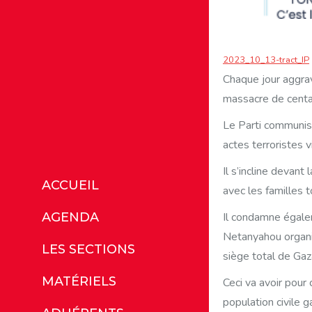
2023_10_13-tract_IP
Chaque jour aggrav
massacre de centai
Le Parti communis
actes terroristes
Il s’incline devant
ACCUEIL
avec les familles 
Il condamne égale
AGENDA
Netanyahou organis
LES SECTIONS
siège total de Gaza
MATÉRIELS
Ceci va avoir pour
population civile 