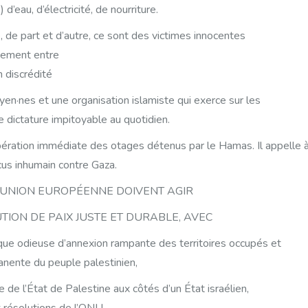
d’eau, d’électricité, de nourriture.
 de part et d’autre, ce sont des victimes innocentes
ntement entre
n discrédité
yen·nes et une organisation islamiste qui exerce sur les
e dictature impitoyable au quotidien.
bération immédiate des otages détenus par le Hamas. Il appelle 
cus inhumain contre Gaza.
L’UNION EUROPÉENNE DOIVENT AGIR
ION DE PAIX JUSTE ET DURABLE, AVEC
itique odieuse d’annexion rampante des territoires occupés et
anente du peuple palestinien,
 de l’État de Palestine aux côtés d’un État israélien,
résolutions de l’ONU.