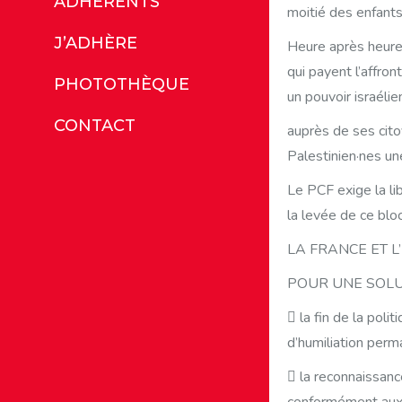
ADHÉRENTS
moitié des enfants) 
J’ADHÈRE
Heure après heure,
qui payent l’affro
PHOTOTHÈQUE
un pouvoir israélie
CONTACT
auprès de ses cito
Palestinien·nes un
Le PCF exige la li
la levée de ce blo
LA FRANCE ET 
POUR UNE SOLUT
 la fin de la pol
d’humiliation perm
 la reconnaissance
conformément aux 