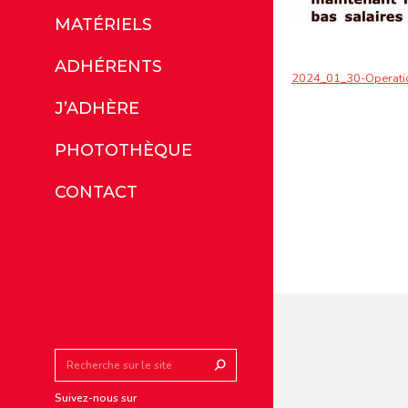
MATÉRIELS
ADHÉRENTS
2024_01_30-Operatio
J’ADHÈRE
PHOTOTHÈQUE
CONTACT
Search:
Suivez-nous sur