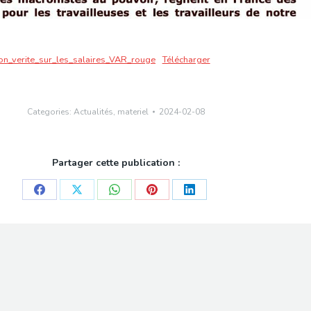
n_verite_sur_les_salaires_VAR_rouge
Télécharger
Categories:
Actualités
,
materiel
2024-02-08
Partager cette publication :
Share
Share
Share
Share
Share
on
on
on
on
on
Facebook
X
WhatsApp
Pinterest
LinkedIn