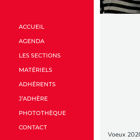
ACCUEIL
AGENDA
LES SECTIONS
MATÉRIELS
ADHÉRENTS
J’ADHÈRE
PHOTOTHÈQUE
CONTACT
Voeux 2020