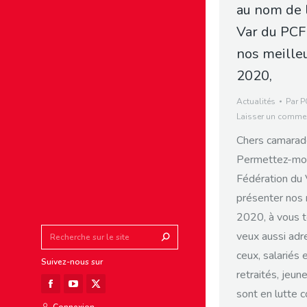
au nom de 
Var du PCF
nos meille
2020,
Actualités
Par
P
Laisser un commen
Chers camarade
Permettez-moi
Fédération du
présenter nos 
2020, à vous t
Search:
veux aussi adr
ceux, salariés 
Suivez-nous sur
retraités, jeune
Facebook
YouTube
X
sont en lutte