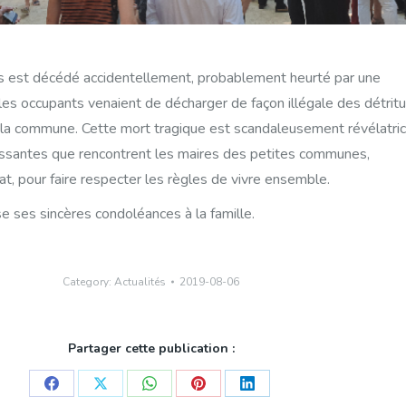
s est décédé accidentellement, probablement heurté par une
es occupants venaient de décharger de façon illégale des détrit
de la commune. Cette mort tragique est scandaleusement révélatri
oissantes que rencontrent les maires des petites communes,
tat, pour faire respecter les règles de vivre ensemble.
 ses sincères condoléances à la famille.
Category:
Actualités
2019-08-06
Partager cette publication :
Share
Share
Share
Share
Share