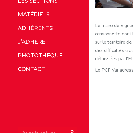
LES SECTIONS
MATÉRIELS
Le maire de Signe
ADHÉRENTS
camionnette dont l
J’ADHÈRE
sur le territoire 
des difficultés cr
PHOTOTHÈQUE
délaissées par l’E
CONTACT
Le PCF Var adresse
Search: