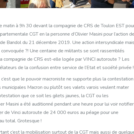
 matin à 9h 30 devant la compagnie de CRS de Toulon EST pou
épartementale CGT en la personne d’Olivier Masini pour l’action d
de Bandol du 21 décembre 2019. Une action intersyndicale mai
é convoquée ?! Une centaine de militants se sont rassemblés
: la compagnie de CRS est-elle logée par VINCI autoroute ? Les
lateurs de la confusion entre service de l’Etat et société privée !
e c’est que le pouvoir macroniste ne supporte plus la contestation 
s municipales Macron ou plutôt ses valets varois veulent mater
testation que ce soit les gilets jaunes, la CGT ou les
er Masini a été auditionné pendant une heure pour lui voir notifier
r de Vinci autoroute de 24 000 euros au péage pour une
au total. Grotesque !
rtant c’est la mobilisation surtout de la CGT mais aussi de quelqu