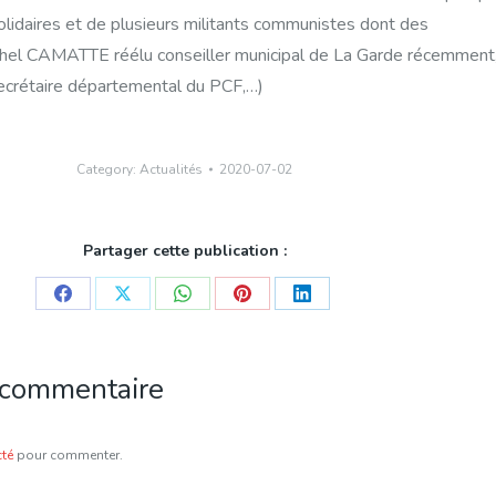
solidaires et de plusieurs militants communistes dont des
hel CAMATTE réélu conseiller municipal de La Garde récemment
crétaire départemental du PCF,…)
Category:
Actualités
2020-07-02
Partager cette publication :
Share
Share
Share
Share
Share
on
on
on
on
on
Facebook
X
WhatsApp
Pinterest
LinkedIn
 commentaire
té
pour commenter.