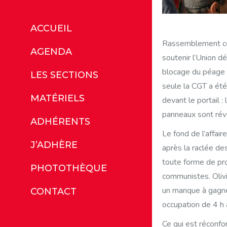
ACCUEIL
Rassemblement ce
AGENDA
soutenir l’Union d
blocage du péage 
LES SECTIONS
seule la CGT a ét
MATÉRIELS
devant le portail 
panneaux sont révé
ADHÉRENTS
Le fond de l’affair
J’ADHÈRE
après la raclée de
toute forme de pro
PHOTOTHÈQUE
communistes. Olivi
un manque à gagne
CONTACT
occupation de 4 h 
Ce qui est réconfo