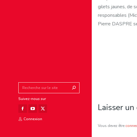
gilets jaunes, de 
responsables (Mic
Pierre DASPRE se
Search:
Suivez-nous sur
Laisser un
Facebook
YouTube
X
Connexion
page
page
page
Vous devez être
connec
opens
opens
opens