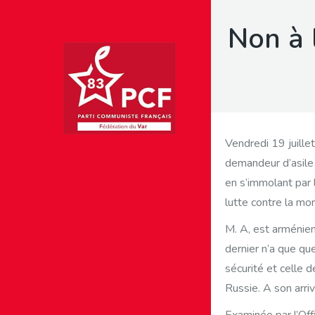
Non à 
Vendredi 19 juille
demandeur d’asile 
en s’immolant par l
lutte contre la mor
M. A, est arménien
dernier n’a que qu
sécurité et celle d
Russie. A son arri