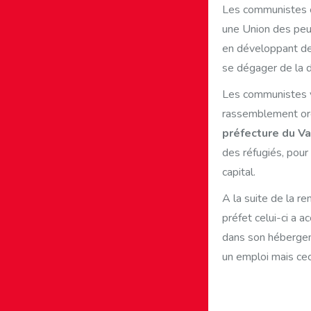
Les communistes on
une Union des peup
en développant de
se dégager de la d
Les communistes va
rassemblement org
préfecture du Va
des réfugiés, pour
capital.
A la suite de la 
préfet celui-ci a a
dans son hébergeme
un emploi mais ceci