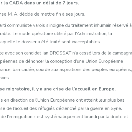
er la CADA dans un délai de 7 jours.
nse M. A. décide de mettre fin à ses jours.
arti communiste varois s’indigne du traitement inhumain réservé à
rable. Le mode opératoire utilisé par l’Administration, la
laquelle le dossier a été traité sont inacceptables.
te avec son candidat Ian BROSSAT n’a cessé lors de la campagn
opéennes de dénoncer la conception d’une Union Européenne
inance, barricadée, sourde aux aspirations des peuples européens,
ains.
ise migratoire, il y a une crise de l’accueil en Europe.
es en direction de l’Union Européenne ont atteint leur plus bas
ise de l’accueil des réfugiés déclenché par la guerre en Syrie.
l de l’immigration » est systématiquement brandi par la droite et