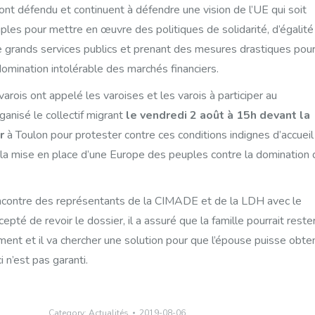
t défendu et continuent à défendre une vision de l’UE qui soit
les pour mettre en œuvre des politiques de solidarité, d’égalité
 grands services publics et prenant des mesures drastiques pou
omination intolérable des marchés financiers.
rois ont appelé les varoises et les varois à participer au
anisé le collectif migrant
le vendredi 2 août à 15h devant la
r
à Toulon pour protester contre ces conditions indignes d’accueil
 la mise en place d’une Europe des peuples contre la domination 
rencontre des représentants de la CIMADE et de la LDH avec le
ccepté de revoir le dossier, il a assuré que la famille pourrait reste
nt et il va chercher une solution pour que l’épouse puisse obten
 n’est pas garanti.
Category:
Actualités
2019-08-06