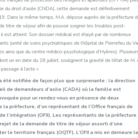
ice français de protection des réfugiés et apatrides (OFPRA) pui
ale du droit d’asile (CNDA), cette demande est définitivement
19. Dans le même temps, M.A. dépose auprès de la préfecture d
 titre de séjour afin de pouvoir soigner les troubles post-
il est atteint. Son dossier médical est étayé par de nombreux
ants (unité de soins psychiatriques de l’hôpital de Pierrefeu du Va
res ainsi que du centre médico-psychologique d’Hyères). Plusieur
dont un en date du 18 juillet, soulignent la gravité de l’état de M. 
 passage à l’acte ».
a été notifiée de façon plus que surprenante : la direction
eil de demandeurs d’asile (CADA) où la famille est
onvoquée pour un rendez-vous en présence de deux
 la préfecture, d’un représentant de l’Office français de
de l’intégration (OFII). Les représentants de la préfecture
e rejet de la demande de titre de séjour assorti d’une
ter le territoire français (OQTF). L’OFII a mis en demeure la