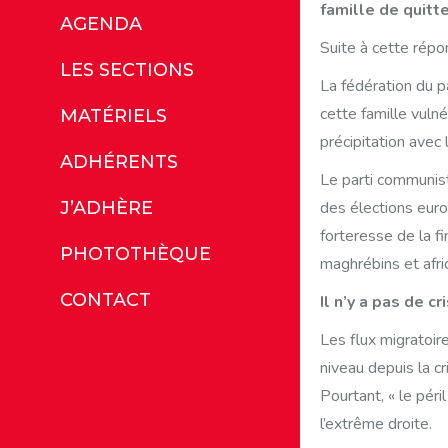
famille de quitt
AGENDA
Suite à cette répo
LES SECTIONS
La fédération du p
cette famille vulné
MATÉRIELS
précipitation avec 
ADHÉRENTS
Le parti communis
des élections eur
J’ADHÈRE
forteresse de la f
PHOTOTHÈQUE
maghrébins et afric
CONTACT
Il n’y a pas de cr
Les flux migratoir
niveau depuis la cr
Pourtant, « le péri
l’extrême droite.