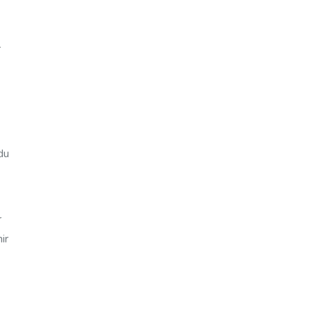
r
du
r
ir