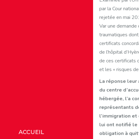
Examinée par l’Off
par la Cour nation
rejetée en mai 20
Var une demande de
traumatiques dont 
certificats concord
de l’hôpital d’Hyè
de ces certificats 
et les « risques de
La réponse leur 
du centre d’accu
hébergée, l’a c
représentants de
l’immigration et 
lui ont notifié l
ACCUEIL
obligation à quit