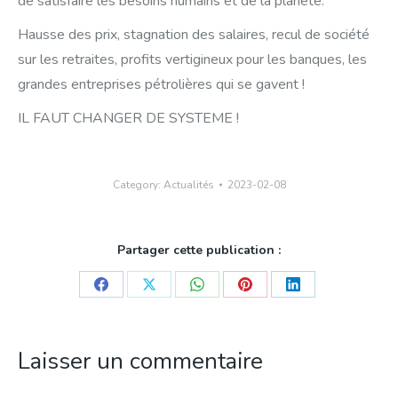
de satisfaire les besoins humains et de la planète.
Hausse des prix, stagnation des salaires, recul de société
sur les retraites, profits vertigineux pour les banques, les
grandes entreprises pétrolières qui se gavent !
IL FAUT CHANGER DE SYSTEME !
Category:
Actualités
2023-02-08
Partager cette publication :
Share
Share
Share
Share
Share
on
on
on
on
on
Facebook
X
WhatsApp
Pinterest
LinkedIn
Laisser un commentaire