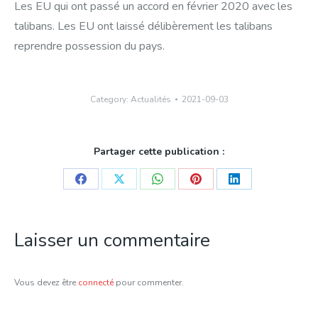
Les EU qui ont passé un accord en février 2020 avec les
talibans. Les EU ont laissé délibèrement les talibans
reprendre possession du pays.
Category:
Actualités
2021-09-03
Partager cette publication :
Share
Share
Share
Share
Share
on
on
on
on
on
Facebook
X
WhatsApp
Pinterest
LinkedIn
Laisser un commentaire
Vous devez être
connecté
pour commenter.