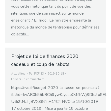
vous cette rhétorique tant du point de vue des
intentions que de son impact sur le monde
enseignant ? E. Trigo : Le ministre empreinte la
rhétorique du monde de l’entreprise pour définir ses
objectifs…
Projet de loi de finances 2020 :
cadeaux et coup de rabots
Actualités
Par
PCF 83
2019-10-18
Laisser un commentaire
https://nvo.fr/budget-2020-la-casse-se-poursuit/?
fbclid=IwAR0h55bBC59ywKJyuLpQlMhWjSDhJ3p8EL-
tv8i2tNzIhjBVXS86ihH1YC4 NVO le 18/10/2019
17 octobre 2019 | Mise à jour le 18 octobre