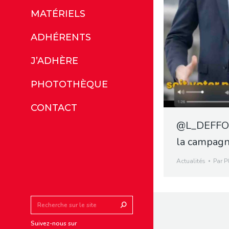
MATÉRIELS
ADHÉRENTS
J’ADHÈRE
PHOTOTHÈQUE
CONTACT
@L_DEFFON
la campag
Actualités
Par
P
Search:
Suivez-nous sur