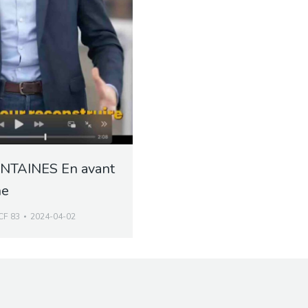
TAINES En avant
ne
CF 83
2024-04-02