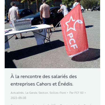
À la rencontre des salariés des
entreprises Cahors et Énédis.
Actualités
,
La Garde
,
Section
,
Sollies-Pont
Par
PCF 83
2023-09-08