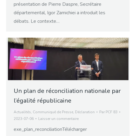
présentation de Pierre Daspre, Secrétaire
départemental, Igor Zamichiei a introduit les
débats. Le contexte…
Un plan de réconciliation nationale par
l’égalité républicaine
Actualités
,
Communiqué de Presse
,
Déclaration
Par
PCF 83
2023-07-06
Laisser un commentaire
exe_plan_reconciliationTélécharger