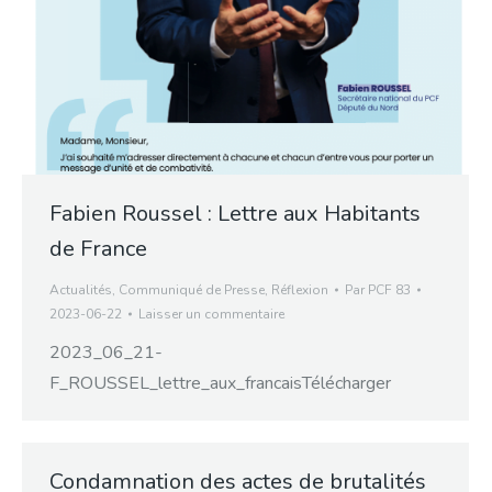
Fabien Roussel : Lettre aux Habitants
de France
Actualités
,
Communiqué de Presse
,
Réflexion
Par
PCF 83
2023-06-22
Laisser un commentaire
2023_06_21-
F_ROUSSEL_lettre_aux_francaisTélécharger
Condamnation des actes de brutalités