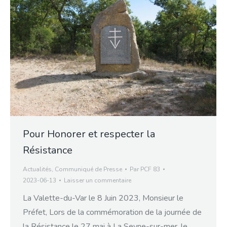
Pour Honorer et respecter la
Résistance
Actualités
,
Communiqué de Presse
Par
PCF 83
2023-06-13
Laisser un commentaire
La Valette-du-Var le 8 Juin 2023, Monsieur le
Préfet, Lors de la commémoration de la journée de
la Résistance le 27 mai à La Seyne-sur-mer, le