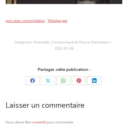
exe_plan_reconciliation
Télécharger
Categories:
Actualités
,
Communiqué de Presse
,
Déclaration
2023-07-06
Partager cette publication :
Share
Share
Share
Share
Share
on
on
on
on
on
Facebook
X
WhatsApp
Pinterest
LinkedIn
Laisser un commentaire
Vous devez être
connecté
pour commenter.