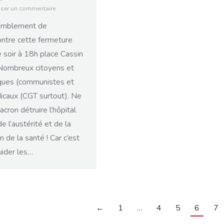
sser un commentaire
emblement de
ontre cette fermeture
 soir à 18h place Cassin
 Nombreux citoyens et
tiques (communistes et
dicaux (CGT surtout). Ne
cron détruire l’hôpital
e l’austérité et de la
 de la santé ! Car c’est
quider les…
←
1
…
4
5
6
7