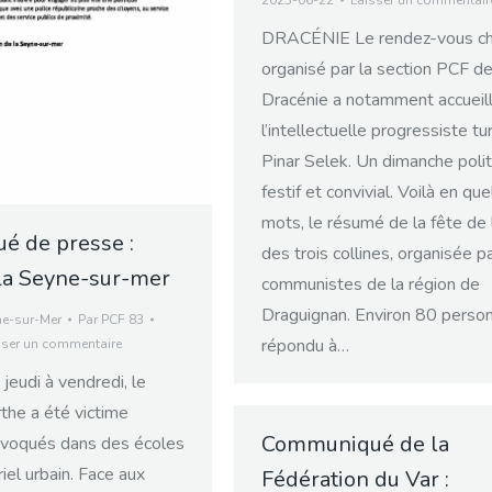
2023-06-22
Laisser un commentair
DRACÉNIE Le rendez-vous c
organisé par la section PCF de
Dracénie a notamment accueill
l’intellectuelle progressiste tu
Pinar Selek. Un dimanche polit
festif et convivial. Voilà en qu
mots, le résumé de la fête de l
 de presse :
des trois collines, organisée p
 la Seyne-sur-mer
communistes de la région de
Draguignan. Environ 80 perso
ne-sur-Mer
Par
PCF 83
répondu à…
sser un commentaire
 jeudi à vendredi, le
rthe a été victime
Communiqué de la
ovoqués dans des écoles
iel urbain. Face aux
Fédération du Var :