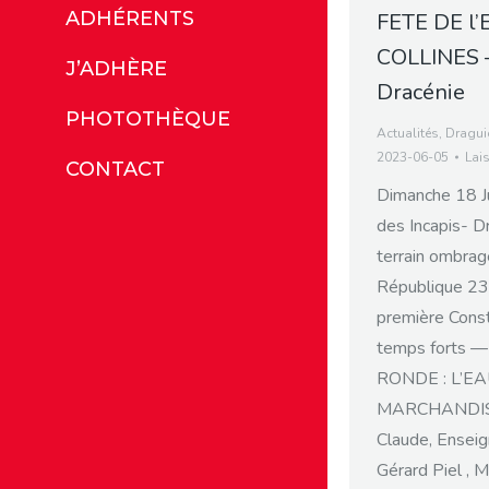
ADHÉRENTS
FETE DE l’
COLLINES –
J’ADHÈRE
Dracénie
PHOTOTHÈQUE
Actualités
,
Dragu
2023-06-05
Lai
CONTACT
Dimanche 18 J
des Incapis- Dr
terrain ombrag
République 23
première Cons
temps forts 
RONDE : L’E
MARCHANDISE 
Claude, Ensei
Gérard Piel , 