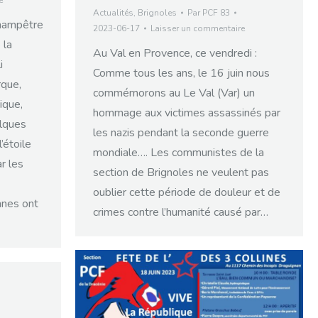
e
Actualités
,
Brignoles
Par
PCF 83
hampêtre
2023-06-17
Laisser un commentaire
 la
Au Val en Provence, ce vendredi :
i
Comme tous les ans, le 16 juin nous
rque,
commémorons au Le Val (Var) un
ique,
hommage aux victimes assassinés par
elques
les nazis pendant la seconde guerre
’étoile
mondiale…. Les communistes de la
ar les
section de Brignoles ne veulent pas
oublier cette période de douleur et de
nnes ont
crimes contre l’humanité causé par…