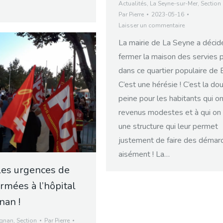
Actualités
,
La Seyne-sur-Mer
,
Section
Par
Pierre
2023-05-16
Laisser un commentaire
La mairie de La Seyne a décid
fermer la maison des servies p
dans ce quartier populaire de 
C’est une hérésie ! C’est la do
peine pour les habitants qui o
revenus modestes et à qui on
une structure qui leur permet
justement de faire des démar
aisément ! La…
les urgences de
ermées à l’hôpital
nan !
ignan
,
Section
Par
Pierre