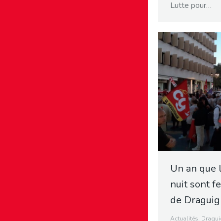
Lutte pour…
Un an que 
nuit sont f
de Draguig
Actualités
,
Dragu