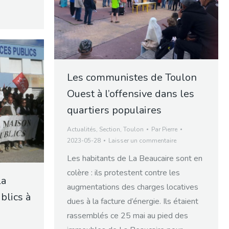
Les communistes de Toulon
Ouest à l’offensive dans les
quartiers populaires
Actualités
,
Section
,
Toulon
Par
Pierre
2023-05-28
Laisser un commentaire
Les habitants de La Beaucaire sont en
colère : ils protestent contre les
la
augmentations des charges locatives
blics à
dues à la facture d’énergie. Ils étaient
rassemblés ce 25 mai au pied des