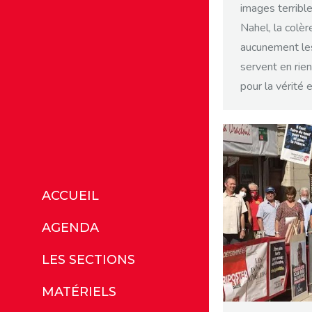
images terribl
Nahel, la colèr
aucunement les
servent en rie
pour la vérité e
ACCUEIL
AGENDA
LES SECTIONS
MATÉRIELS