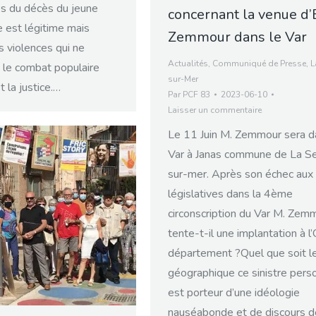
es du décès du jeune
concernant la venue d’
e est légitime mais
Zemmour dans le Var
 violences qui ne
Actualités
,
Communiqué de Presse
,
L
n le combat populaire
sur-Mer
t la justice.…
Par
PCF 83
2023-06-10
Laisser un commentaire
Le 11 Juin M. Zemmour sera d
Var à Janas commune de La S
sur-mer. Après son échec aux
législatives dans la 4ème
circonscription du Var M. Zem
tente-t-il une implantation à l
département ?Quel que soit le
géographique ce sinistre per
est porteur d’une idéologie
nauséabonde et de discours d