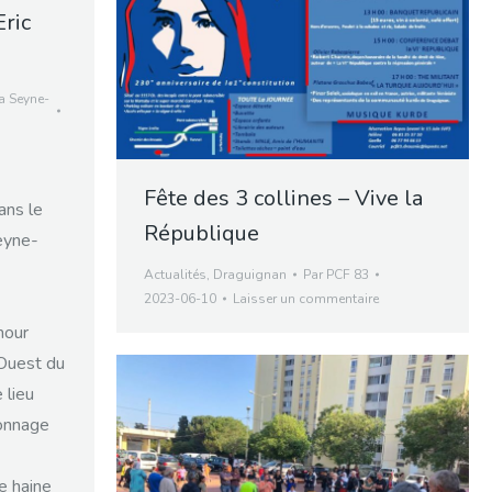
Eric
a Seyne-
Fête des 3 collines – Vive la
ans le
République
eyne-
Actualités
,
Draguignan
Par
PCF 83
2023-06-10
Laisser un commentaire
mour
’Ouest du
 lieu
sonnage
e haine