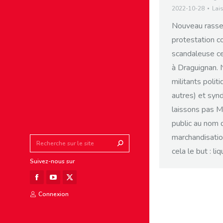
2022-10-28
Lai
Nouveau rass
protestation c
scandaleuse ce
à Draguignan.
militants poli
autres) et syn
laissons pas Ma
public au nom d
marchandisation
Search:
cela le but : li
Suivez-nous sur
Facebook
YouTube
X
Connexion
page
page
page
opens
opens
opens