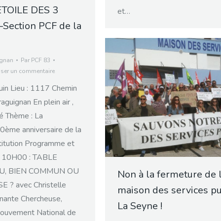
ETOILE DES 3
et…
Section PCF de la
ignan
Par
PCF 83
sser un commentaire
uin Lieu : 1117 Chemin
aguignan En plein air ,
é Thème : La
0ème anniversaire de la
titution Programme et
— 10H00 : TABLE
AU, BIEN COMMUN OU
Non à la fermeture de 
? avec Christelle
maison des services pu
gnante Chercheuse,
La Seyne !
Mouvement National de