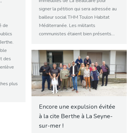
immeubles de La Beaucaire pour
signer la pétition qui sera adressée au
bailleur social THM Toulon Habitat
é de
Méditerranée. Les militants
ublics
communistes étaient bien présents…
Berthe.
uble
nt des
 enlève
ches plus
Encore une expulsion évitée
à la cite Berthe à La Seyne-
sur-mer !