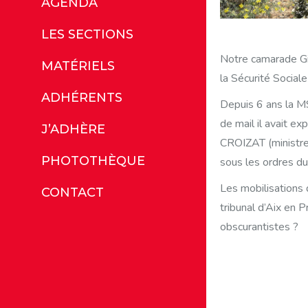
AGENDA
LES SECTIONS
Notre camarade Gill
MATÉRIELS
la Sécurité Sociale
ADHÉRENTS
Depuis 6 ans la MSA
de mail il avait e
J’ADHÈRE
CROIZAT (ministre
PHOTOTHÈQUE
sous les ordres du 
Les mobilisations 
CONTACT
tribunal d’Aix en 
obscurantistes ?