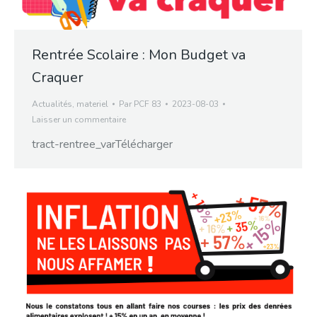
Rentrée Scolaire : Mon Budget va
Craquer
Actualités
,
materiel
Par
PCF 83
2023-08-03
Laisser un commentaire
tract-rentree_varTélécharger