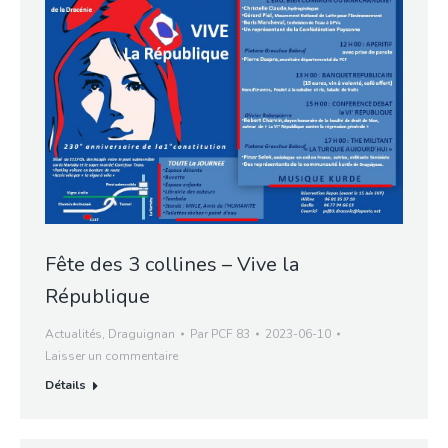
Fête des 3 collines – Vive la
République
Actualités
,
Draguignan
Par
PCF 83
2023-06-10
Laisser un commentaire
Détails