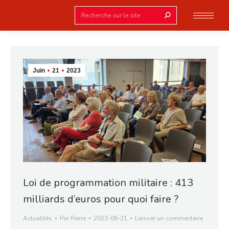
Search:
Juin
21
2023
Loi de programmation militaire : 413
milliards d’euros pour quoi faire ?
Actualités
Par
Pierre
2023-06-21
Laisser un commentaire