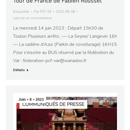
Tour de France de Fabien Roussel
Actualités
Par
PCF 83
2023-06-08
Laisser un commentaire
Le mercredi 14 juin 2023 : Départ 15h30 de
Toulon Plusieurs arrêts : — La Seyne/ Langevin 16h
— La cadière d’Azur (Parkin de covoiturage) 16H15
Pour s’inscrire au BUS réservé par la fédération du
Var : federation-pcf-var@wanadoo.fr
Détails
Juin
8
2023