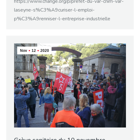
https://www.change.org/p/prefet-du-var-cnim-var-
laseyne-s%C3%A9curiser-l-emploi-
p%C3%A9renniser-l-entreprise-industrielle
Nov
12
2020