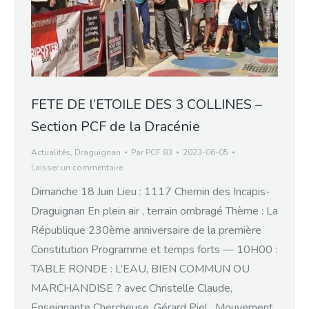
FETE DE l’ETOILE DES 3 COLLINES –
Section PCF de la Dracénie
Actualités
,
Draguignan
Par
PCF 83
2023-06-05
Laisser un commentaire
Dimanche 18 Juin Lieu : 1117 Chemin des Incapis-
Draguignan En plein air , terrain ombragé Thème : La
République 230ème anniversaire de la première
Constitution Programme et temps forts — 10H00 :
TABLE RONDE : L’EAU, BIEN COMMUN OU
MARCHANDISE ? avec Christelle Claude,
Enseignante Chercheuse, Gérard Piel , Mouvement